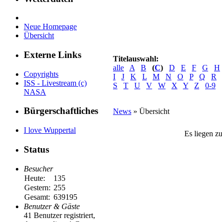
Neue Homepage
Übersicht
Externe Links
Titelauswahl:
alle
A
B
(
C
)
D
E
F
G
H
Copyrights
I
J
K
L
M
N
O
P
Q
R
ISS - Livestream (c)
S
T
U
V
W
X
Y
Z
0-9
NASA
Bürgerschaftliches
News
» Übersicht
I love Wuppertal
Es liegen z
Status
Besucher
Heute:
135
Gestern:
255
Gesamt:
639195
Benutzer & Gäste
41 Benutzer registriert,