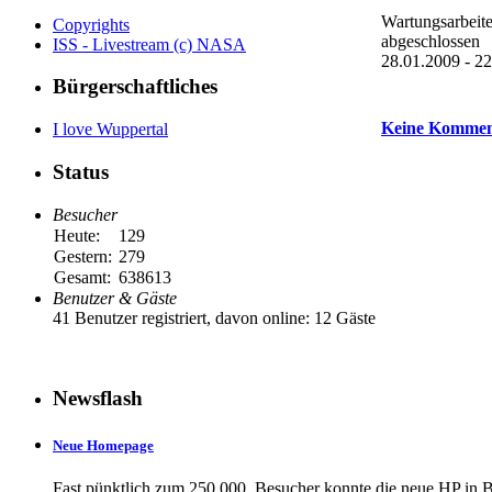
Wartungsarbeit
Copyrights
abgeschlossen
ISS - Livestream (c) NASA
28.01.2009 - 2
Bürgerschaftliches
Keine Kommen
I love Wuppertal
Status
Besucher
Heute:
129
Gestern:
279
Gesamt:
638613
Benutzer & Gäste
41 Benutzer registriert, davon online: 12 Gäste
Newsflash
Neue Homepage
Fast pünktlich zum 250.000. Besucher konnte die neue HP in B