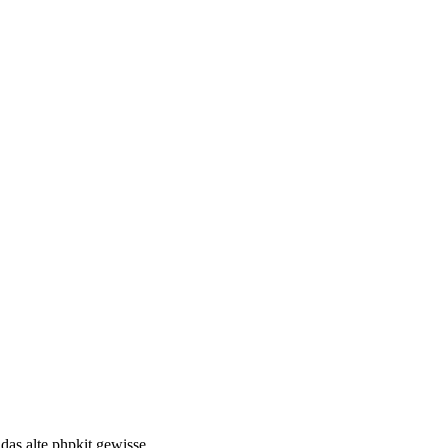
s alte phpkit gewisse ...