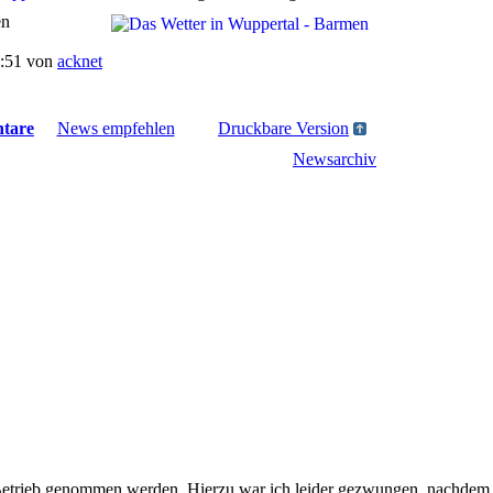
en
2:51 von
acknet
tare
News empfehlen
Druckbare Version
Newsarchiv
etrieb genommen werden. Hierzu war ich leider gezwungen, nachdem da