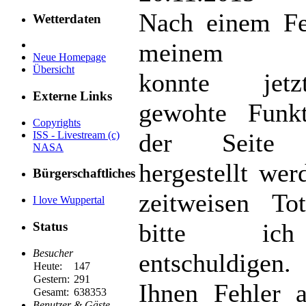
Nach einem Fe
Wetterdaten
meinem Pr
Neue Homepage
Übersicht
konnte jet
Externe Links
gewohte Funkti
Copyrights
der Seite 
ISS - Livestream (c)
NASA
hergestellt we
Bürgerschaftliches
zeitweisen Tot
I love Wuppertal
bitte i
Status
Besucher
entschuldige
Heute:
147
Gestern:
291
Ihnen Fehler a
Gesamt:
638353
Benutzer & Gäste