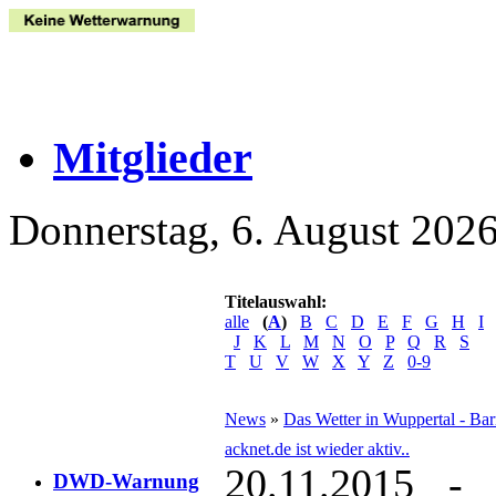
Mitglieder
Donnerstag, 6. August 202
Titelauswahl:
alle
(
A
)
B
C
D
E
F
G
H
I
J
K
L
M
N
O
P
Q
R
S
T
U
V
W
X
Y
Z
0-9
News
»
Das Wetter in Wuppertal - Ba
acknet.de ist wieder aktiv..
20.11.2015 - 
DWD-Warnung