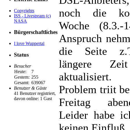
noch die ko
Copyrights
ISS - Livestream (c)
NASA
Woche (8.3.-1
Bürgerschaftliches
Anspruch nehm
I love Wuppertal
die Seite z.
Status
längere Zei
Besucher
Heute:
7
aktualisiert.
Gestern:
255
Gesamt:
639067
Problem triit be
Benutzer & Gäste
41 Benutzer registriert,
davon online: 1 Gast
Freitag abe
Leider habe ic
keinen Einfluß..