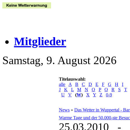
Mitglieder
Samstag, 9. August 2026
Titelauswahl:
alle
A
B
C
D
E
F
G
H
I
J
K
L
M
N
O
P
Q
R
S
T
U
V
(
W
)
X
Y
Z
0-9
News
»
Das Wetter in Wuppertal - Ba
Warme Tage und der 50.000-ste Besuc
25.03.2010 - 