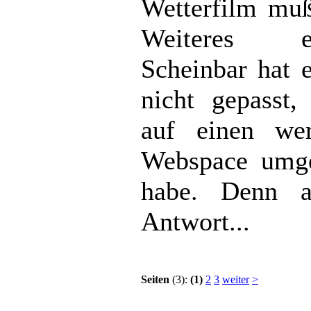
Wetterfilm muß
Weiteres ent
Scheinbar hat 
nicht gepasst,
auf einen wer
Webspace umge
habe. Denn a
Antwort...
Seiten
(3):
(1)
2
3
weiter
>