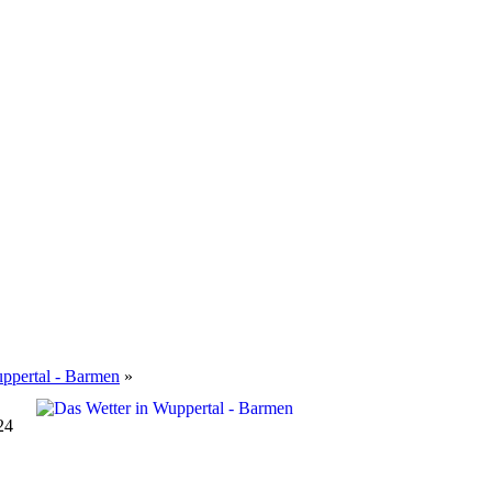
ppertal - Barmen
»
24