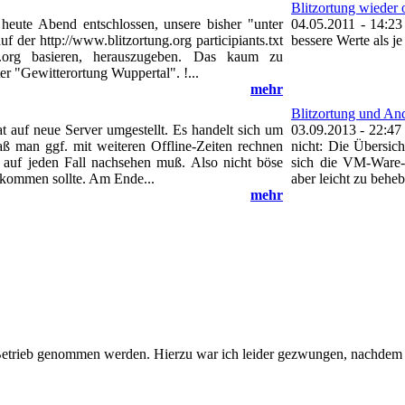
Blitzortung wieder o
heute Abend entschlossen, unsere bisher "unter
04.05.2011 - 14:23
f der http://www.blitzortung.org participiants.txt
bessere Werte als je
ng.org basieren, herauszugeben. Das kaum zu
er "Gewitterortung Wuppertal". !...
mehr
Blitzortung und An
at auf neue Server umgestellt. Es handelt sich um
03.09.2013 - 22:47
daß man ggf. mit weiteren Offline-Zeiten rechnen
nicht: Die Übersic
 auf jeden Fall nachsehen muß. Also nicht böse
sich die VM-Ware-
n kommen sollte. Am Ende...
aber leicht zu beheb
mehr
etrieb genommen werden. Hierzu war ich leider gezwungen, nachdem da