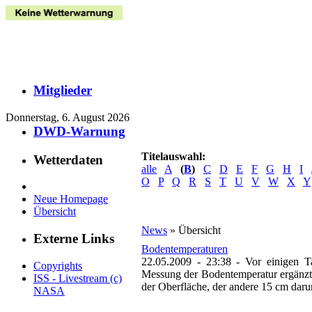
Mitglieder
Donnerstag, 6. August 2026
DWD-Warnung
Titelauswahl:
Wetterdaten
alle
A
(
B
)
C
D
E
F
G
H
I
O
P
Q
R
S
T
U
V
W
X
Y
Neue Homepage
Übersicht
News
» Übersicht
Externe Links
Bodentemperaturen
22.05.2009 - 23:38
-
Vor einigen T
Copyrights
Messung der Bodentemperatur ergänzt.
ISS - Livestream (c)
der Oberfläche, der andere 15 cm darunt
NASA