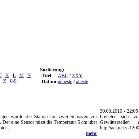
Sortierung:
J
K
L
M
N
Titel
ABC
/
ZXY
Z
0-9
Datum
neueste
/
älteste
30.03.2010 - 22:05
agen wurde die Station um zwei Sensoren zur
breiteten sich v
 Der eine Sensor misst die Temperatur 5 cm über
Gewiitterzell
er....
http://acknet.vs120
mehr