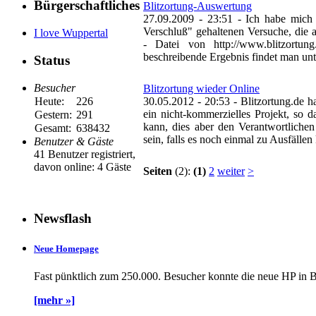
Bürgerschaftliches
Blitzortung-Auswertung
27.09.2009 - 23:51
-
Ich habe mich 
Verschluß" gehaltenen Versuche, die au
I love Wuppertal
- Datei von http://www.blitzortu
beschreibende Ergebnis findet man unt
Status
Besucher
Blitzortung wieder Online
Heute:
226
30.05.2012 - 20:53
-
Blitzortung.de h
ein nicht-kommerzielles Projekt, so 
Gestern:
291
kann, dies aber den Verantwortlichen
Gesamt:
638432
sein, falls es noch einmal zu Ausfälle
Benutzer & Gäste
41 Benutzer registriert,
davon online: 4 Gäste
Seiten
(2):
(1)
2
weiter
>
Newsflash
Neue Homepage
Fast pünktlich zum 250.000. Besucher konnte die neue HP in B
[mehr »]