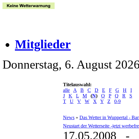
Mitglieder
Donnerstag, 6. August 202
Titelauswahl:
alle
A
B
C
D
E
F
G
H
I
J
K
L
M
(
N
)
O
P
Q
R
S
T
U
V
W
X
Y
Z
0-9
News
»
Das Wetter in Wuppertal - Ba
Neustart der Wetterseite -jetzt werbefre
17.05.2008 - 