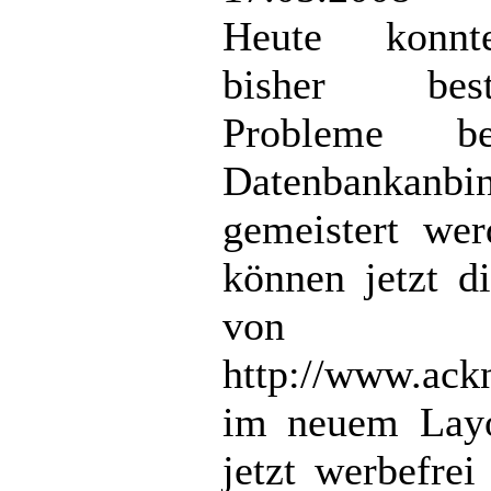
Heute konnt
bisher best
Probleme b
Datenbankanbi
gemeistert wer
können jetzt d
von
http://www.ack
im neuem Layo
jetzt werbefrei