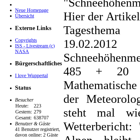
"Schneehöhenm
Neue Homepage
Hier der Artik
Übersicht
Tagesthem
Externe Links
19.02.2012
Copyrights
ISS - Livestream (c)
NASA
Schneehöhenme
Bürgerschaftliches
485 + 20 
I love Wuppertal
Mathematisch
Status
der Meteorolo
Besucher
Heute:
223
steht mal wi
Gestern:
279
Gesamt:
638707
Wetterbericht:
Benutzer & Gäste
41 Benutzer registriert,
davon online: 2 Gäste
Alpen bleibt