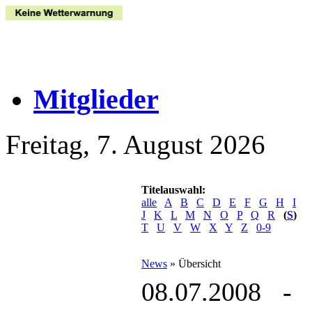
Mitglieder
Freitag, 7. August 2026
Titelauswahl:
alle
A
B
C
D
E
F
G
H
I
J
K
L
M
N
O
P
Q
R
(
S
)
T
U
V
W
X
Y
Z
0-9
News
» Übersicht
08.07.2008 - 