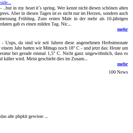
side...
-
..but in my heart it´s spring. Wer kennt nicht diesen schönen alten
ees. Aber in diesen Tagen ist es nicht nur im Herzen, sondern auch
rmessung Frühling. Zum ersten Male in der mehr als 10-jährigen
rdaten gab es einen milden Tag. Nic...
mehr
-
Uups, da sind wir seit Jahren diese angenehmen Herbstmonate
einem Jahr hatten wir Mittags noch 18° C - und jetzt das: Heute um
eratur bei gerade einmal 1,5° C. Nicht ganz ungewöhnlich, dass es
l kälter wird. Meist geschieht dies im Zusam...
mehr
100 News
s alte phpkit gewisse ...