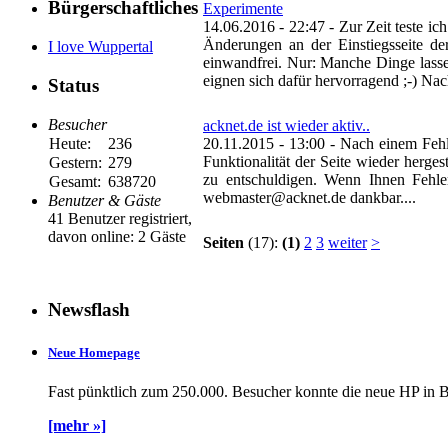
Bürgerschaftliches
Experimente
14.06.2016 - 22:47
-
Zur Zeit teste i
Änderungen an der Einstiegsseite der
I love Wuppertal
einwandfrei. Nur: Manche Dinge lasse
eignen sich dafür hervorragend ;-) Nac
Status
Besucher
acknet.de ist wieder aktiv..
Heute:
236
20.11.2015 - 13:00
-
Nach einem Fehl
Funktionalität der Seite wieder hergest
Gestern:
279
zu entschuldigen. Wenn Ihnen Fehler
Gesamt:
638720
webmaster@acknet.de dankbar....
Benutzer & Gäste
41 Benutzer registriert,
davon online: 2 Gäste
Seiten
(17):
(1)
2
3
weiter
>
Newsflash
Neue Homepage
Fast pünktlich zum 250.000. Besucher konnte die neue HP in B
[mehr »]