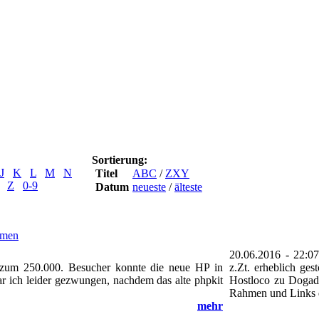
Sortierung:
J
K
L
M
N
Titel
ABC
/
ZXY
Z
0-9
Datum
neueste
/
älteste
rmen
20.06.2016 - 22:0
h zum 250.000. Besucher konnte die neue HP in
z.Zt. erheblich ge
 ich leider gezwungen, nachdem das alte phpkit
Hostloco zu Dogado
Rahmen und Links dar
mehr