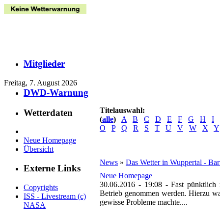
Mitglieder
Freitag, 7. August 2026
DWD-Warnung
Titelauswahl:
Wetterdaten
(
alle
)
A
B
C
D
E
F
G
H
I
O
P
Q
R
S
T
U
V
W
X
Y
Neue Homepage
Übersicht
News
»
Das Wetter in Wuppertal - Ba
Externe Links
Neue Homepage
30.06.2016 - 19:08
-
Fast pünktlic
Copyrights
Betrieb genommen werden. Hierzu war
ISS - Livestream (c)
gewisse Probleme machte....
NASA