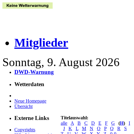
Mitglieder
Sonntag, 9. August 2026
DWD-Warnung
Wetterdaten
Neue Homepage
Übersicht
Externe Links
Titelauswahl:
alle
A
B
C
D
E
F
G
(
H
)
I
J
K
L
M
N
O
P
Q
R
S
Copyrights
T
U
V
W
X
Y
Z
0-9