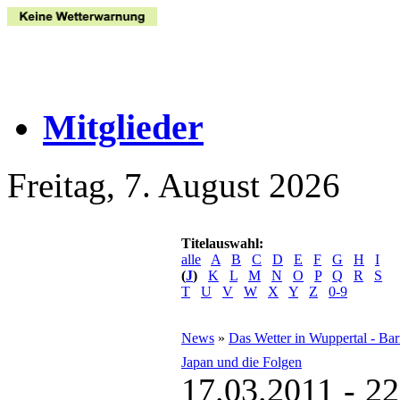
Mitglieder
Freitag, 7. August 2026
Titelauswahl:
alle
A
B
C
D
E
F
G
H
I
(
J
)
K
L
M
N
O
P
Q
R
S
T
U
V
W
X
Y
Z
0-9
News
»
Das Wetter in Wuppertal - Ba
Japan und die Folgen
17.03.2011 - 22