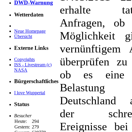
DWD-Warnung
erhalte tats
Wetterdaten
Anfragen, ob 
Neue Homepage
Möglichkeit g
Übersicht
vernünftigem 
Externe Links
überprüfen zu
Copyrights
ISS - Livestream (c)
NASA
ob es eine 
Bürgerschaftliches
Belastu
I love Wuppertal
Deutschland a
Status
der schreck
Besucher
Heute:
294
Ereignisse bei
Gestern:
279