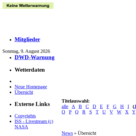
Mitglieder
Sonntag, 9. August 2026
DWD-Warnung
Wetterdaten
Neue Homepage
Übersicht
Titelauswahl:
Externe Links
alle
A
B
C
D
E
F
G
H
I
(
O
P
Q
R
S
T
U
V
W
X
Y
Copyrights
ISS - Livestream (c)
NASA
News
» Übersicht