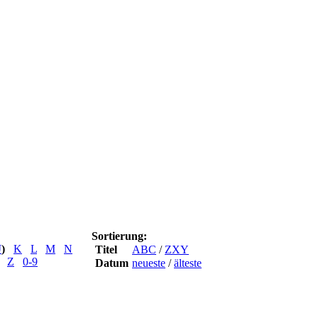
Sortierung:
J
)
K
L
M
N
Titel
ABC
/
ZXY
Z
0-9
Datum
neueste
/
älteste