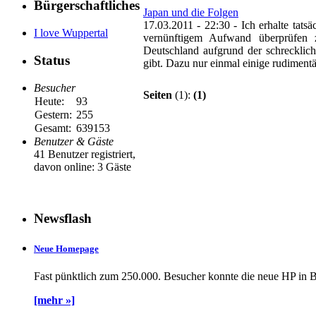
Bürgerschaftliches
Japan und die Folgen
17.03.2011 - 22:30
-
Ich erhalte tats
I love Wuppertal
vernünftigem Aufwand überprüfen 
Deutschland aufgrund der schrecklich
Status
gibt. Dazu nur einmal einige rudimentär
Besucher
Seiten
(1):
(1)
Heute:
93
Gestern:
255
Gesamt:
639153
Benutzer & Gäste
41 Benutzer registriert,
davon online: 3 Gäste
Newsflash
Neue Homepage
Fast pünktlich zum 250.000. Besucher konnte die neue HP in B
[mehr »]