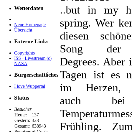
..but in my he
Wetterdaten
spring. Wer ke
Neue Homepage
Übersicht
diesen schöne
Externe Links
Song der 
Copyrights
Degrees. Aber 
ISS - Livestream (c)
NASA
Tagen ist es n
Bürgerschaftliches
im Herzen, 
I love Wuppertal
auch be
Status
Besucher
Temperaturmes
Heute:
137
Gestern:
323
Frühling. Zum
Gesamt:
638943
Benutzer & Gäste