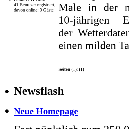
Male in der m
41 Benutzer registriert,
davon online: 9 Gäste
10-jährigen E
der Wetterdate
einen milden Ta
Seiten
(1):
(1)
Newsflash
Neue Homepage