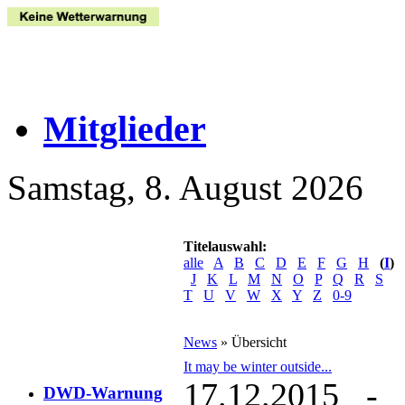
Mitglieder
Samstag, 8. August 2026
Titelauswahl:
alle
A
B
C
D
E
F
G
H
(
I
)
J
K
L
M
N
O
P
Q
R
S
T
U
V
W
X
Y
Z
0-9
News
» Übersicht
It may be winter outside...
17.12.2015 - 
DWD-Warnung