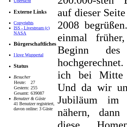
Übersicht
auf dieser Seite
Externe Links
2008 begrüßen
Copyrights
ISS - Livestream (c)
NASA
einmal früher
Bürgerschaftliches
Beginn des 
I love Wuppertal
hochgerechnet
Status
ich bei Mitte
Besucher
Heute:
27
Und da wir un
Gestern:
255
Gesamt:
639087
Jubiläum im 
Benutzer & Gäste
41 Benutzer registriert,
davon online: 3 Gäste
nähern, dann 
diese Home