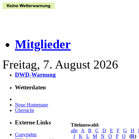
Mitglieder
Freitag, 7. August 2026
DWD-Warnung
Wetterdaten
Neue Homepage
Übersicht
Externe Links
Titelauswahl:
alle
A
B
C
D
E
F
G
H
Copyrights
J
K
L
M
N
O
P
Q
(
R
)