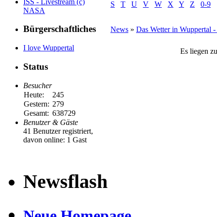
ISS - Livestream (c)
S
T
U
V
W
X
Y
Z
0-9
NASA
Bürgerschaftliches
News
»
Das Wetter in Wuppertal 
I love Wuppertal
Es liegen z
Status
Besucher
Heute:
245
Gestern:
279
Gesamt:
638729
Benutzer & Gäste
41 Benutzer registriert,
davon online: 1 Gast
Newsflash
Neue Homepage