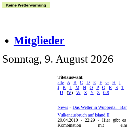
Mitglieder
Sonntag, 9. August 2026
Titelauswahl:
alle
A
B
C
D
E
F
G
H
I
J
K
L
M
N
O
P
Q
R
S
T
U
(
V
)
W
X
Y
Z
0-9
News
»
Das Wetter in Wuppertal - Ba
Vulkanausbruch auf Island II
20.04.2010 - 22:29
-
Hier gibt es
Kombination mit ei